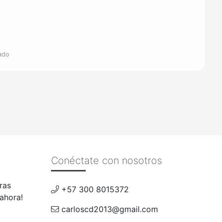
tado
Conéctate con nosotros
ras
+57 300 8015372
 ahora!
carloscd2013@gmail.com