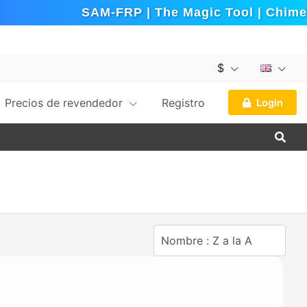
SAM-FRP | The Magic Tool | Chimera 
$
Precios de revendedor
Registro
Login