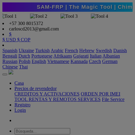
SAM-FRP | The Magic Tool | Chimera 
+57 300 8015372
carloscd2013@gmail.com
$
$ USD
$ COP
Spanish
Ukraine
Turkish
Arabic
French
Hebrew
Swedish
Danish
Bengali
Dutch
Portuguese
Afrikaans
Gujarati
Italian
Albanian
Russian
Polish
English
Vietnamese
Kannada
Czech
German
Chinese
Thai
Casa
Precios de revendedor
CREDITOS Y ACTIVACIONES
ORDEN POR IMEI
TOOL RENTAS Y REMOTOS SERVICES
File Service
Registro
Login