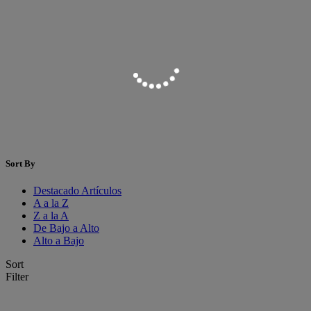
Sort By
Destacado Artículos
A a la Z
Z a la A
De Bajo a Alto
Alto a Bajo
Sort
Filter