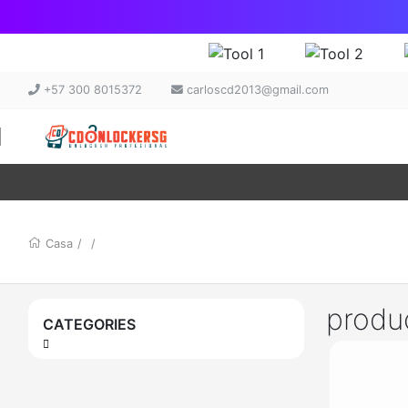
+57 300 8015372
carloscd2013@gmail.com
Casa
/
/
produ
CATEGORIES