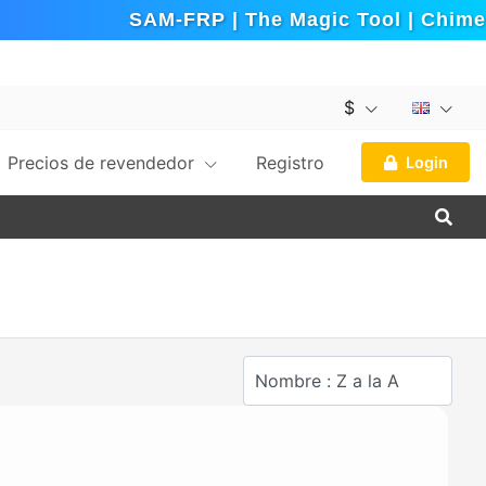
SAM-FRP | The Magic Tool | Chimera 
$
Precios de revendedor
Registro
Login