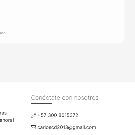
tado
Conéctate con nosotros
ras
+57 300 8015372
 ahora!
carloscd2013@gmail.com